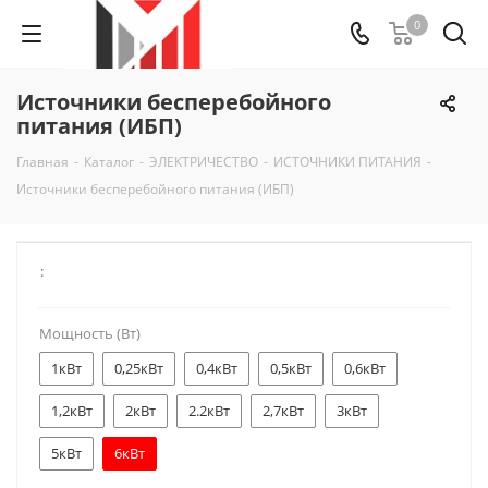
0
Источники бесперебойного
питания (ИБП)
Главная
-
Каталог
-
ЭЛЕКТРИЧЕСТВО
-
ИСТОЧНИКИ ПИТАНИЯ
-
Источники бесперебойного питания (ИБП)
:
Мощность (Вт)
1кВт
0,25кВт
0,4кВт
0,5кВт
0,6кВт
1,2кВт
2кВт
2.2кВт
2,7кВт
3кВт
5кВт
6кВт