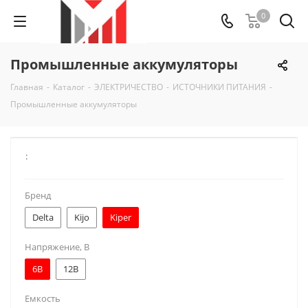
0
Промышленные аккумуляторы
Главная
-
Каталог
-
ЭЛЕКТРИЧЕСТВО
-
ИСТОЧНИКИ ПИТАНИЯ
-
Промышленные аккумуляторы
:
Бренд
Delta
Kijo
Kiper
Напряжение, В
6В
12В
Емкость