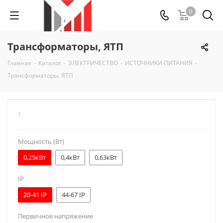
0
Трансформаторы, ЯТП
Главная
-
Каталог
-
ЭЛЕКТРИЧЕСТВО
-
ИСТОЧНИКИ ПИТАНИЯ
-
Трансформаторы, ЯТП
:
Мощность (Вт)
0,25кВт
0,4кВт
0,63кВт
IP
20-41 IP
44-67 IP
Первичное напряжение