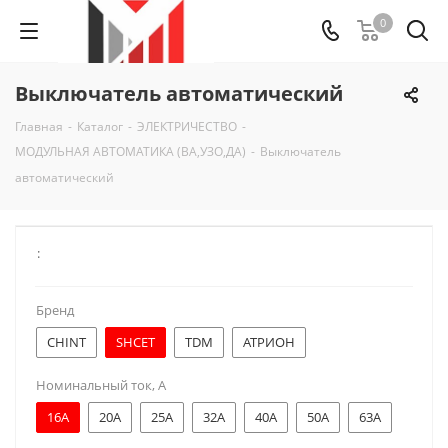
0
Выключатель автоматический
Главная
-
Каталог
-
ЭЛЕКТРИЧЕСТВО
-
МОДУЛЬНАЯ АВТОМАТИКА (ВА,УЗО,ДА)
-
Выключатель
автоматический
:
Бренд
CHINT
SHCET
TDM
АТРИОН
Номинальный ток, А
16A
20A
25A
32A
40A
50A
63A