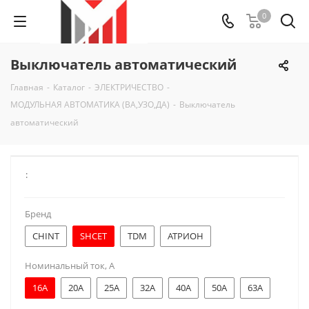
0
Выключатель автоматический
Главная
-
Каталог
-
ЭЛЕКТРИЧЕСТВО
-
МОДУЛЬНАЯ АВТОМАТИКА (ВА,УЗО,ДА)
-
Выключатель
автоматический
:
Бренд
CHINT
SHCET
TDM
АТРИОН
Номинальный ток, А
16A
20A
25A
32A
40A
50A
63A