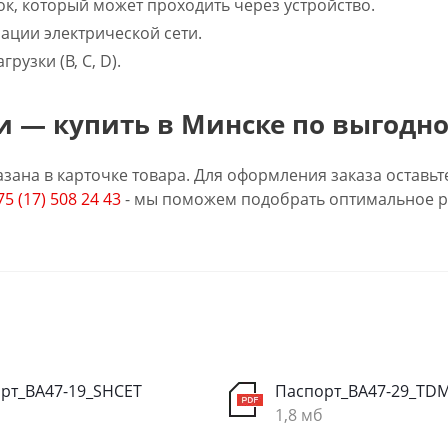
к, который может проходить через устройство.
ации электрической сети.
рузки (B, C, D).
 — купить в Минске по выгодно
зана в карточке товара. Для оформления заказа оставьт
75 (17) 508 24 43
- мы поможем подобрать оптимальное р
рт_ВА47-19_SHCET
Паспорт_ВА47-29_TD
1,8 мб