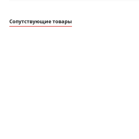
Сопутствующие товары
Ограничитель
Корпуса модульн
импульсных
распределительные ЩР
перенапряжений
ЩРв-П, ЩРн-П, К
В наличии
В наличии
от
11.58 руб.
/шт
от
0 руб.
/шт