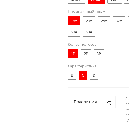
Номинальный ток, А
16A
20A
25A
32A
50A
63A
Кол-во полюсов
1Р
2Р
3Р
Характеристика
B
C
D
Д
Поделиться
п
ха
и
п