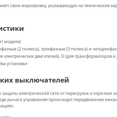
меет свою маркировку, указывающую на технические хар
истики
 от модели)
хфазные (2 полюса), трехфазные (3 полюса) и четырехфаз
ля электрических двигателей), D (для трансформаторов и
тва установки
ских выключателей
 защиты электрической сети от перегрузок и коротких
воде рычага управления происходит передвижение меха
уациях.