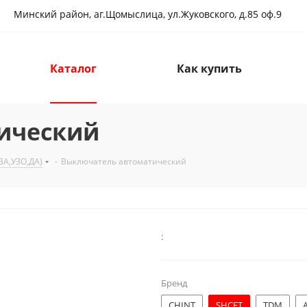
Минский район, аг.Щомыслица, ул.Жуковского, д.85 оф.9
Каталог
Как купить
ический
А,УЗО,ДА)
-
Выключатель автоматический
:
Бренд
CHINT
SHCET
TDM