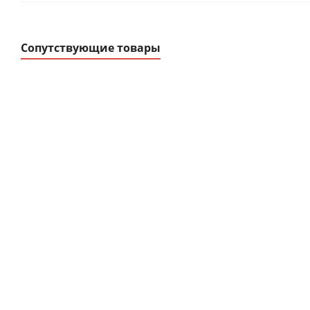
Сопутствующие товары
Ограничитель
Корпуса модульн
импульсных
распределительные ЩР
перенапряжений
ЩРв-П, ЩРн-П, К
В наличии
В наличии
от
11.58 руб.
/шт
от
0 руб.
/шт