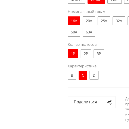
Номинальный ток, А
16A
20A
25A
32A
50A
63A
Кол-во полюсов
1Р
2Р
3Р
Характеристика
B
C
D
Д
Поделиться
п
ха
и
п