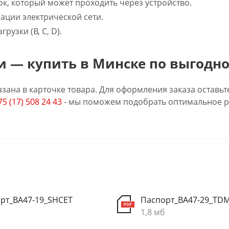
к, который может проходить через устройство.
ации электрической сети.
рузки (B, C, D).
 — купить в Минске по выгодно
зана в карточке товара. Для оформления заказа оставьт
75 (17) 508 24 43
- мы поможем подобрать оптимальное р
рт_ВА47-19_SHCET
Паспорт_ВА47-29_TD
1,8 мб