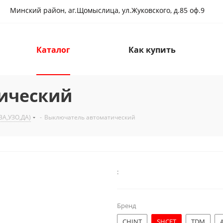
Минский район, аг.Щомыслица, ул.Жуковского, д.85 оф.9
Каталог
Как купить
ический
А,УЗО,ДА)
-
Выключатель автоматический
:
Бренд
CHINT
SHCET
TDM