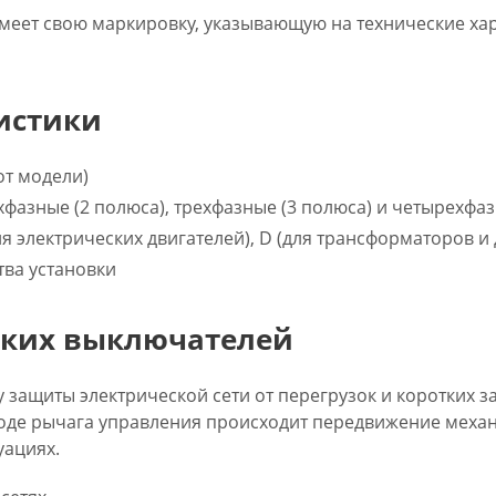
меет свою маркировку, указывающую на технические хар
истики
 от модели)
хфазные (2 полюса), трехфазные (3 полюса) и четырехфаз
ля электрических двигателей), D (для трансформаторов и
тва установки
ских выключателей
 защиты электрической сети от перегрузок и коротких
воде рычага управления происходит передвижение меха
уациях.