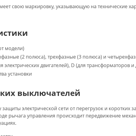
меет свою маркировку, указывающую на технические хар
истики
 от модели)
хфазные (2 полюса), трехфазные (3 полюса) и четырехфаз
ля электрических двигателей), D (для трансформаторов и
тва установки
ских выключателей
 защиты электрической сети от перегрузок и коротких
воде рычага управления происходит передвижение меха
уациях.