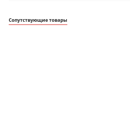
Сопутствующие товары
Ограничитель
Корпуса модульн
импульсных
распределительные ЩР
перенапряжений
ЩРв-П, ЩРн-П, К
В наличии
В наличии
от
11.58 руб.
/шт
от
0 руб.
/шт