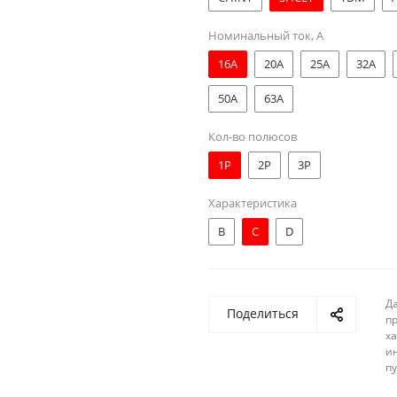
Номинальный ток, А
16A
20A
25A
32A
50A
63A
Кол-во полюсов
1Р
2Р
3Р
Характеристика
B
C
D
Д
Поделиться
п
ха
и
п