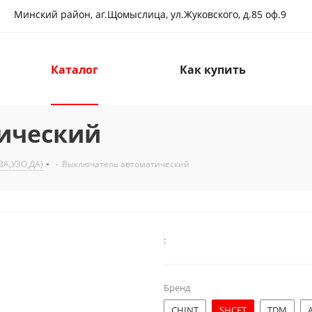
Минский район, аг.Щомыслица, ул.Жуковского, д.85 оф.9
Каталог
Как купить
ический
А,УЗО,ДА)
-
Выключатель автоматический
:
Бренд
CHINT
SHCET
TDM