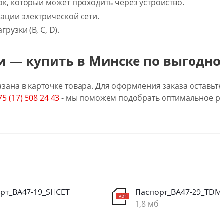
к, который может проходить через устройство.
ации электрической сети.
рузки (B, C, D).
 — купить в Минске по выгодно
зана в карточке товара. Для оформления заказа оставьт
75 (17) 508 24 43
- мы поможем подобрать оптимальное р
рт_ВА47-19_SHCET
Паспорт_ВА47-29_TD
1,8 мб