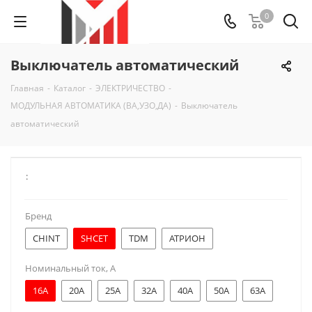
0
Выключатель автоматический
Главная
-
Каталог
-
ЭЛЕКТРИЧЕСТВО
-
МОДУЛЬНАЯ АВТОМАТИКА (ВА,УЗО,ДА)
-
Выключатель
автоматический
:
Бренд
CHINT
SHCET
TDM
АТРИОН
Номинальный ток, А
16A
20A
25A
32A
40A
50A
63A