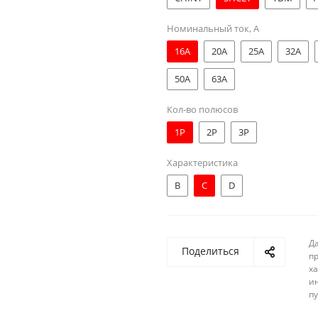
Номинальный ток, А
16A
20A
25A
32A
50A
63A
Кол-во полюсов
1Р
2Р
3Р
Характеристика
B
C
D
Д
Поделиться
п
ха
и
п