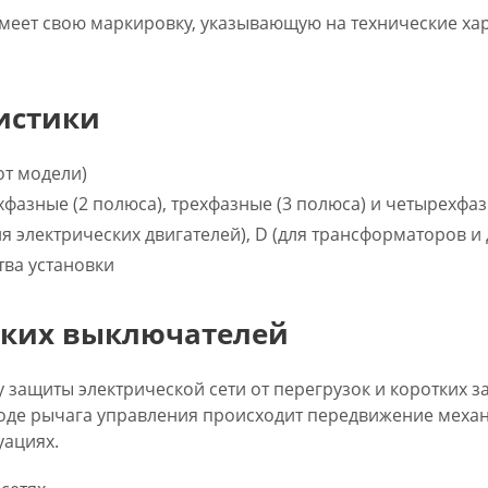
меет свою маркировку, указывающую на технические хар
истики
 от модели)
хфазные (2 полюса), трехфазные (3 полюса) и четырехфаз
ля электрических двигателей), D (для трансформаторов и
тва установки
ских выключателей
 защиты электрической сети от перегрузок и коротких
воде рычага управления происходит передвижение меха
уациях.