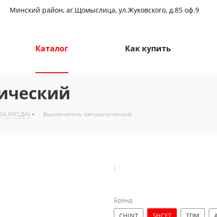
Минский район, аг.Щомыслица, ул.Жуковского, д.85 оф.9
Каталог
Как купить
ический
А,УЗО,ДА)
-
Выключатель автоматический
:
Бренд
CHINT
SHCET
TDM