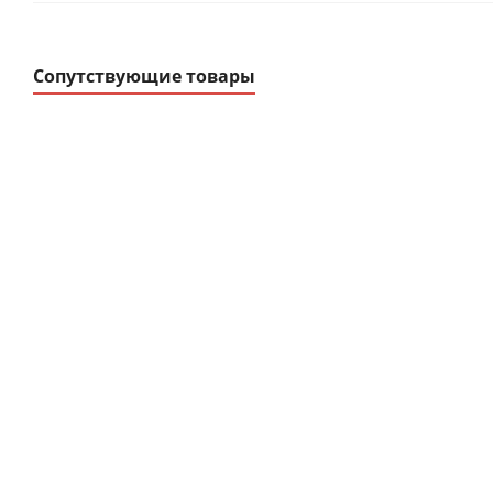
Сопутствующие товары
Ограничитель
Корпуса модульн
импульсных
распределительные ЩР
перенапряжений
ЩРв-П, ЩРн-П, К
В наличии
В наличии
от
11.58 руб.
/шт
от
0 руб.
/шт