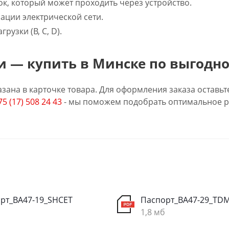
к, который может проходить через устройство.
ации электрической сети.
рузки (B, C, D).
 — купить в Минске по выгодно
зана в карточке товара. Для оформления заказа оставьт
75 (17) 508 24 43
- мы поможем подобрать оптимальное р
рт_ВА47-19_SHCET
Паспорт_ВА47-29_TD
1,8 мб