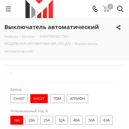
0
Выключатель автоматический
Главная
-
Каталог
-
ЭЛЕКТРИЧЕСТВО
-
МОДУЛЬНАЯ АВТОМАТИКА (ВА,УЗО,ДА)
-
Выключатель
автоматический
:
Бренд
CHINT
SHCET
TDM
АТРИОН
Номинальный ток, А
16A
20A
25A
32A
40A
50A
63A