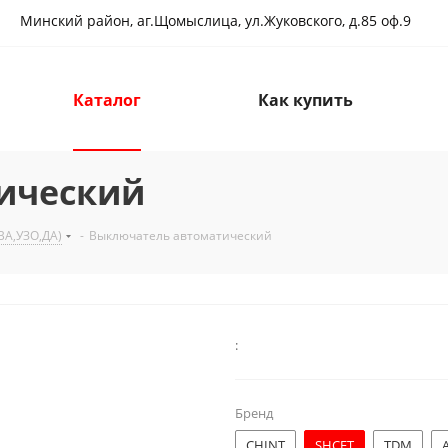
Минский район, аг.Щомыслица, ул.Жуковского, д.85 оф.9
Каталог
Как купить
ический
А,УЗО,ДА)
-
Выключатель автоматический
:
Бренд
CHINT
SHCET
TDM