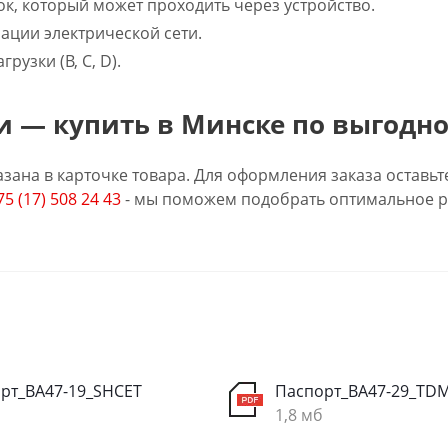
к, который может проходить через устройство.
ации электрической сети.
рузки (B, C, D).
 — купить в Минске по выгодно
зана в карточке товара. Для оформления заказа оставьт
75 (17) 508 24 43
- мы поможем подобрать оптимальное р
рт_ВА47-19_SHCET
Паспорт_ВА47-29_TD
1,8 мб