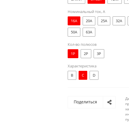
Номинальный ток, А
16A
20A
25A
32A
50A
63A
Кол-во полюсов
1Р
2Р
3Р
Характеристика
B
C
D
Д
Поделиться
п
ха
и
п