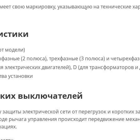
меет свою маркировку, указывающую на технические хар
истики
 от модели)
хфазные (2 полюса), трехфазные (3 полюса) и четырехфаз
ля электрических двигателей), D (для трансформаторов и
тва установки
ских выключателей
 защиты электрической сети от перегрузок и коротких
воде рычага управления происходит передвижение меха
уациях.