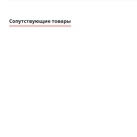
Сопутствующие товары
Ограничитель
Корпуса модульн
импульсных
распределительные ЩР
перенапряжений
ЩРв-П, ЩРн-П, К
В наличии
В наличии
от
11.58 руб.
/шт
от
0 руб.
/шт