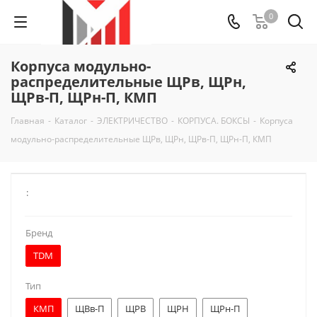
0
Корпуса модульно-
распределительные ЩРв, ЩРн,
ЩРв-П, ЩРн-П, КМП
Главная
-
Каталог
-
ЭЛЕКТРИЧЕСТВО
-
КОРПУСА. БОКСЫ
-
Корпуса
модульно-распределительные ЩРв, ЩРн, ЩРв-П, ЩРн-П, КМП
:
Бренд
TDM
Тип
КМП
ЩВв-П
ЩРВ
ЩРН
ЩРн-П