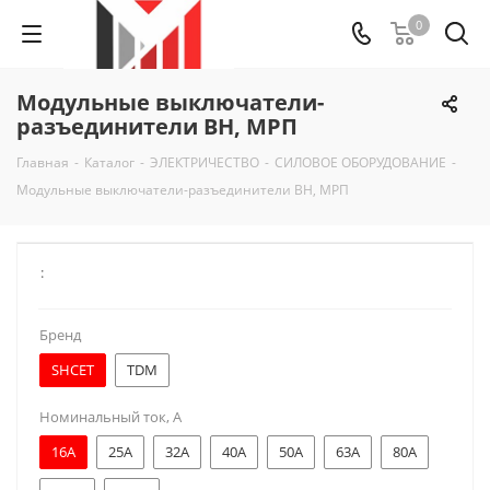
0
Модульные выключатели-
разъединители ВН, МРП
Главная
-
Каталог
-
ЭЛЕКТРИЧЕСТВО
-
СИЛОВОЕ ОБОРУДОВАНИЕ
-
Модульные выключатели-разъединители ВН, МРП
:
Бренд
SHCET
TDM
Номинальный ток, А
16A
25A
32A
40A
50A
63A
80A