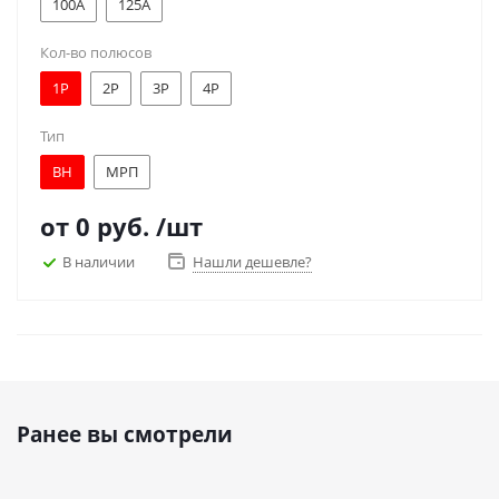
100A
125A
Кол-во полюсов
1Р
2Р
3Р
4Р
Тип
ВН
МРП
от
0 руб.
/шт
В наличии
Нашли дешевле?
Ранее вы смотрели