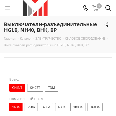
0
Выключатели-разъединительные
HGLB, NH40, ВНК, ВР
Главная
-
Каталог
-
ЭЛЕКТРИЧЕСТВО
-
СИЛОВОЕ ОБОРУДОВАНИЕ
-
Выключатели-разъединительные HGLB, NH40, ВНК, ВР
:
Бренд
CHINT
SHCET
TDM
Номинальный ток, А
160A
250A
400A
630A
1000A
1600A