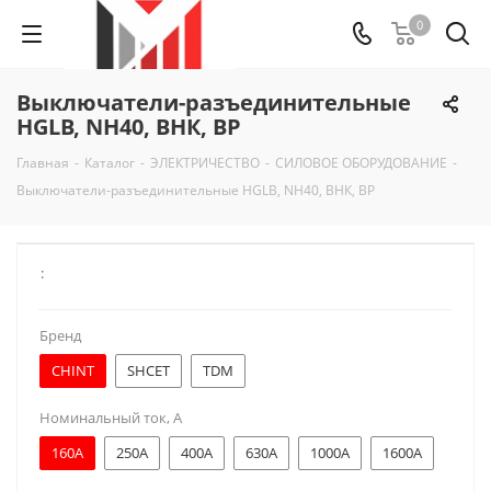
0
Выключатели-разъединительные
HGLB, NH40, ВНК, ВР
Главная
-
Каталог
-
ЭЛЕКТРИЧЕСТВО
-
СИЛОВОЕ ОБОРУДОВАНИЕ
-
Выключатели-разъединительные HGLB, NH40, ВНК, ВР
:
Бренд
CHINT
SHCET
TDM
Номинальный ток, А
160A
250A
400A
630A
1000A
1600A