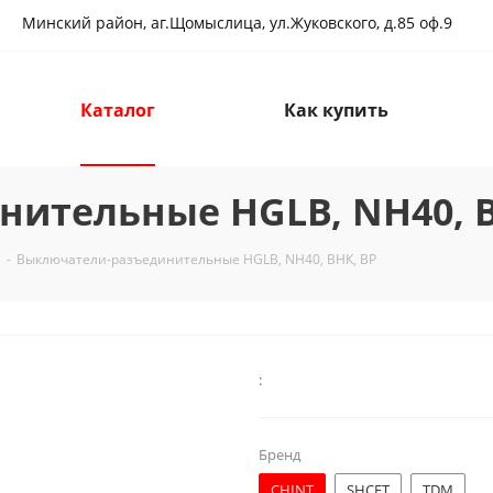
Минский район, аг.Щомыслица, ул.Жуковского, д.85 оф.9
Каталог
Как купить
ительные HGLB, NH40, В
-
Выключатели-разъединительные HGLB, NH40, ВНК, ВР
:
Бренд
CHINT
SHCET
TDM