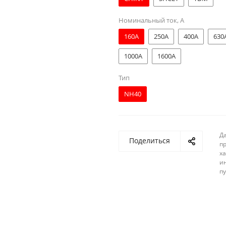
Номинальный ток, А
160A
250A
400A
630
1000A
1600A
Тип
NH40
Д
Поделиться
п
ха
и
п