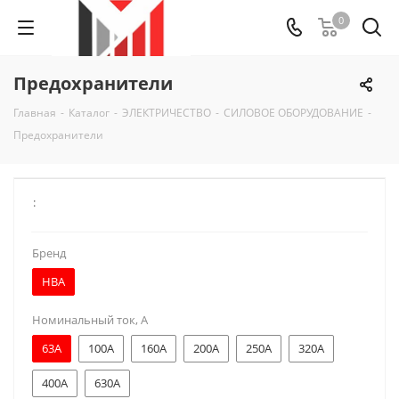
0
Предохранители
Главная
-
Каталог
-
ЭЛЕКТРИЧЕСТВО
-
СИЛОВОЕ ОБОРУДОВАНИЕ
-
Предохранители
:
Бренд
НВА
Номинальный ток, А
63A
100A
160A
200A
250A
320A
400A
630A