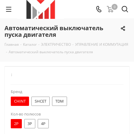
0
Автоматический выключатель
пуска двигателя
Главная
-
Каталог
-
ЭЛЕКТРИЧЕСТВО
-
УПРАВЛЕНИЕ И КОММУТАЦИЯ
-
Автоматический выключатель пуска двигателя
:
Бренд
CHINT
SHCET
TDM
Кол-во полюсов
2Р
3Р
4Р