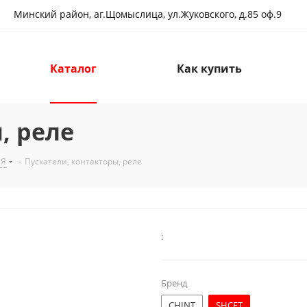
Минский район, аг.Щомыслица, ул.Жуковского, д.85 оф.9
Каталог
Как купить
, реле
ИЯ
-
Пускатели, контакторы, реле
:
Бренд
CHINT
SHCET