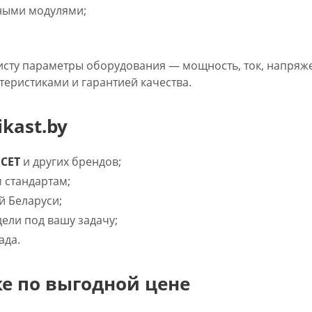
ьными модулями;
сту параметры оборудования — мощность, ток, напряж
еристиками и гарантией качества.
kast.by
CET
и других брендов;
 стандартам;
й Беларуси;
ли под вашу задачу;
ада.
е по выгодной цене