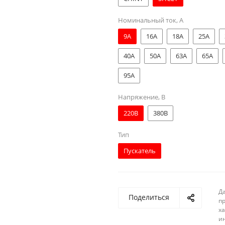
Номинальный ток, А
9A
16A
18A
25A
40A
50A
63A
65A
95A
Напряжение, В
220В
380В
Тип
Пускатель
Д
Поделиться
п
ха
и