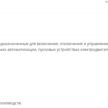
п
едназначенные для включения, отключения и управлени
мах автоматизации, пусковых устройствах электродвиг
оизводств.