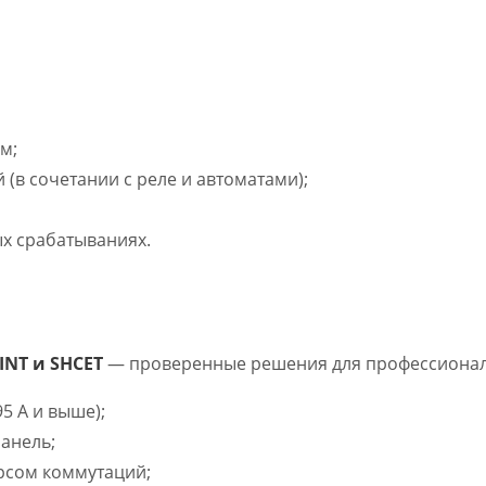
м;
 (в сочетании с реле и автоматами);
х срабатываниях.
INT и SHCET
— проверенные решения для профессиона
5 А и выше);
анель;
урсом коммутаций;