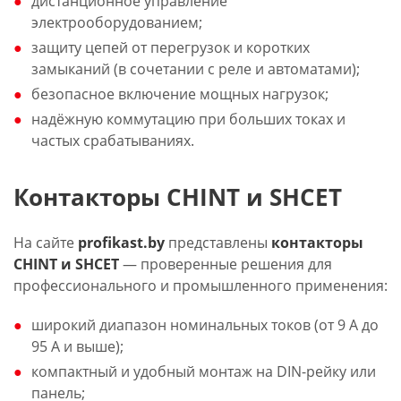
дистанционное управление
электрооборудованием;
защиту цепей от перегрузок и коротких
замыканий (в сочетании с реле и автоматами);
безопасное включение мощных нагрузок;
надёжную коммутацию при больших токах и
частых срабатываниях.
Контакторы CHINT и SHCET
На сайте
p
rofikast.by
представлены
контакторы
CHINT и SHCET
— проверенные решения для
профессионального и промышленного применения:
широкий диапазон номинальных токов (от 9 А до
95 А и выше);
компактный и удобный монтаж на DIN-рейку или
панель;