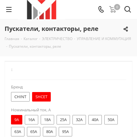
0
Пускатели, контакторы, реле
Главная
-
Каталог
-
ЭЛЕКТРИЧЕСТВО
-
УПРАВЛЕНИЕ И КОММУТАЦИЯ
-
Пускатели, контакторы, реле
:
Бренд
CHINT
SHCET
Номинальный ток, А
9A
16A
18A
25A
32A
40A
50A
63A
65A
80A
95A