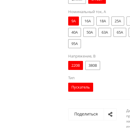
Номинальный ток, А
9A
16A
18A
25A
40A
50A
63A
65A
95A
Напряжение, В
220В
380В
Тип
Пускатель
Д
Поделиться
п
ха
и