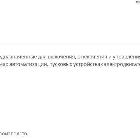
п
едназначенные для включения, отключения и управлени
мах автоматизации, пусковых устройствах электродвиг
оизводств.