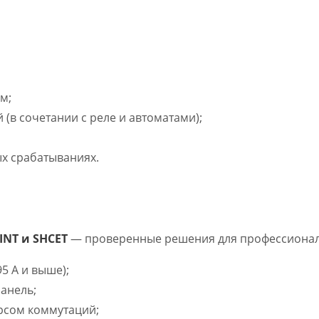
м;
 (в сочетании с реле и автоматами);
х срабатываниях.
INT и SHCET
— проверенные решения для профессиона
5 А и выше);
анель;
урсом коммутаций;