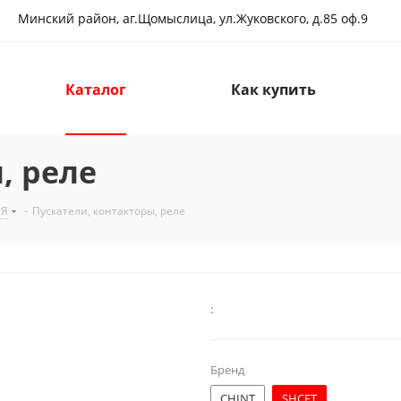
Минский район, аг.Щомыслица, ул.Жуковского, д.85 оф.9
Каталог
Как купить
, реле
ИЯ
-
Пускатели, контакторы, реле
:
Бренд
CHINT
SHCET