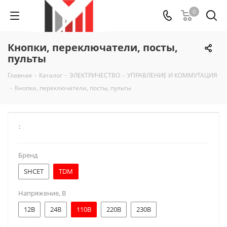
0
Кнопки, переключатели, посты,
пульты
Главная
-
Каталог
-
ЭЛЕКТРИЧЕСТВО
-
УПРАВЛЕНИЕ И КОММУТАЦИЯ
-
Кнопки, переключатели, посты, пульты
:
Бренд
SHCET
TDM
Напряжение, В
12В
24В
110В
220В
230В