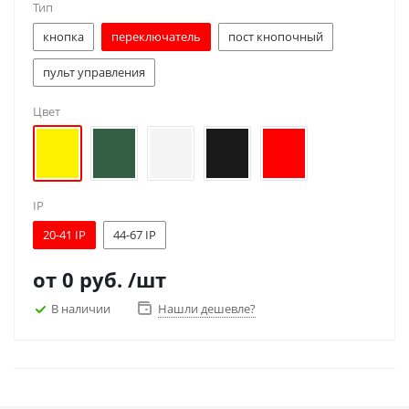
Тип
кнопка
переключатель
пост кнопочный
пульт управления
Цвет
IP
20-41 IP
44-67 IP
от
0 руб.
/шт
В наличии
Нашли дешевле?