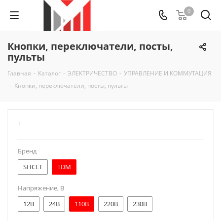
0
Кнопки, переключатели, посты,
пульты
Главная
-
Каталог
-
ЭЛЕКТРИЧЕСТВО
-
УПРАВЛЕНИЕ И КОММУТАЦИЯ
-
Кнопки, переключатели, посты, пульты
:
Бренд
SHCET
TDM
Напряжение, В
12В
24В
110В
220В
230В