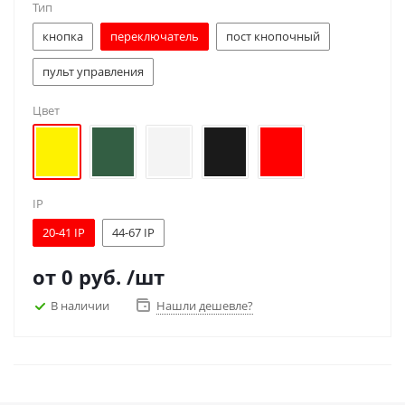
Тип
кнопка
переключатель
пост кнопочный
пульт управления
Цвет
IP
20-41 IP
44-67 IP
от
0 руб.
/шт
В наличии
Нашли дешевле?