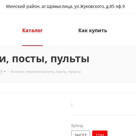
Минский район, аг.Щомыслица, ул.Жуковского, д.85 оф.9
Каталог
Как купить
, посты, пульты
ИЯ
-
Кнопки, переключатели, посты, пульты
:
Бренд
SHCET
TDM