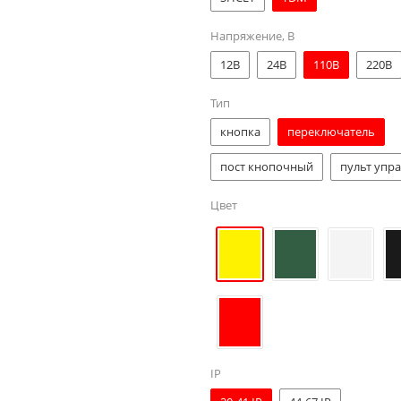
Напряжение, В
12В
24В
110В
220В
Тип
кнопка
переключатель
пост кнопочный
пульт упр
Цвет
IP