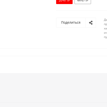
20-41 IP
44-67 IP
Д
Поделиться
п
ха
и
п