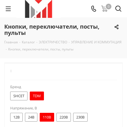
0
Кнопки, переключатели, посты,
пульты
Главная
-
Каталог
-
ЭЛЕКТРИЧЕСТВО
-
УПРАВЛЕНИЕ И КОММУТАЦИЯ
-
Кнопки, переключатели, посты, пульты
:
Бренд
SHCET
TDM
Напряжение, В
12В
24В
110В
220В
230В