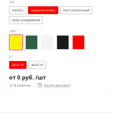
Тип
кнопка
переключатель
пост кнопочный
пульт управления
Цвет
IP
20-41 IP
44-67 IP
от
0 руб.
/шт
В наличии
Нашли дешевле?