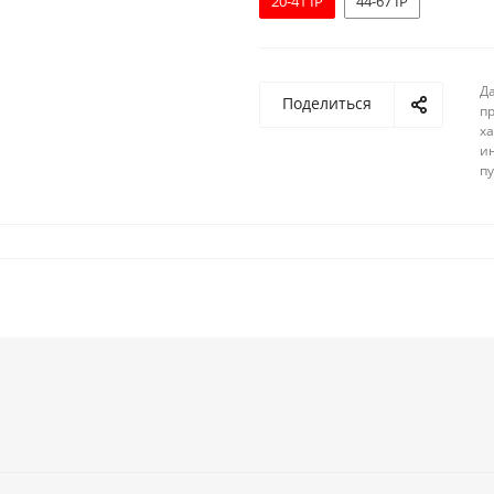
20-41 IP
44-67 IP
Д
Поделиться
п
ха
и
п