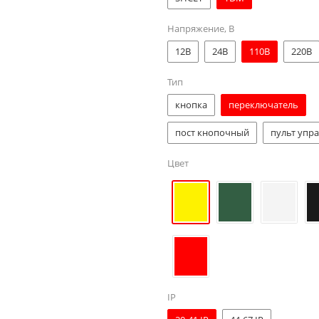
Напряжение, В
12В
24В
110В
220В
Тип
кнопка
переключатель
пост кнопочный
пульт упр
Цвет
IP