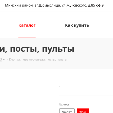
Минский район, аг.Щомыслица, ул.Жуковского, д.85 оф.9
Каталог
Как купить
, посты, пульты
ИЯ
-
Кнопки, переключатели, посты, пульты
:
Бренд
SHCET
TDM