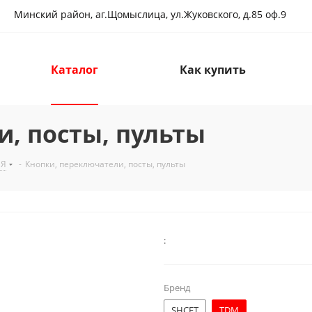
Минский район, аг.Щомыслица, ул.Жуковского, д.85 оф.9
Каталог
Как купить
, посты, пульты
ИЯ
-
Кнопки, переключатели, посты, пульты
:
Бренд
SHCET
TDM