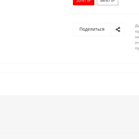
20-41 IP
44-67 IP
Д
Поделиться
п
ха
и
п