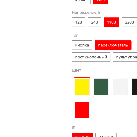
Напряжение, В
12В
24В
110В
220В
Тип
кнопка
переключатель
пост кнопочный
пульт упр
Цвет
IP