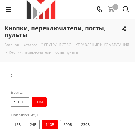
0
Кнопки, переключатели, посты,
пульты
Главная
-
Каталог
-
ЭЛЕКТРИЧЕСТВО
-
УПРАВЛЕНИЕ И КОММУТАЦИЯ
-
Кнопки, переключатели, посты, пульты
:
Бренд
SHCET
TDM
Напряжение, В
12В
24В
110В
220В
230В