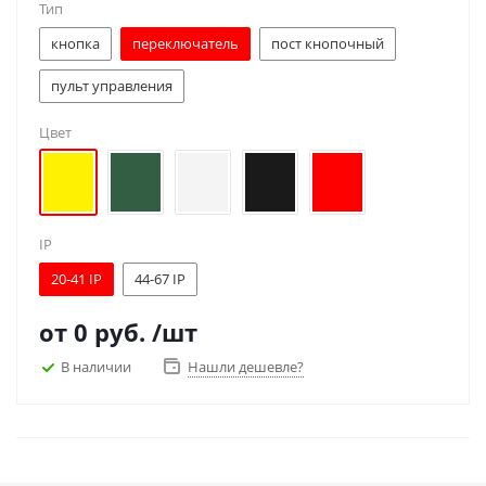
Тип
кнопка
переключатель
пост кнопочный
пульт управления
Цвет
IP
20-41 IP
44-67 IP
от
0 руб.
/шт
В наличии
Нашли дешевле?