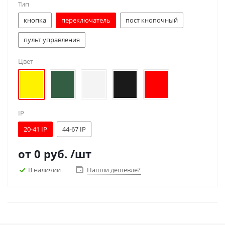
Тип
кнопка
переключатель
пост кнопочный
пульт управления
Цвет
IP
20-41 IP
44-67 IP
от
0 руб.
/шт
В наличии
Нашли дешевле?