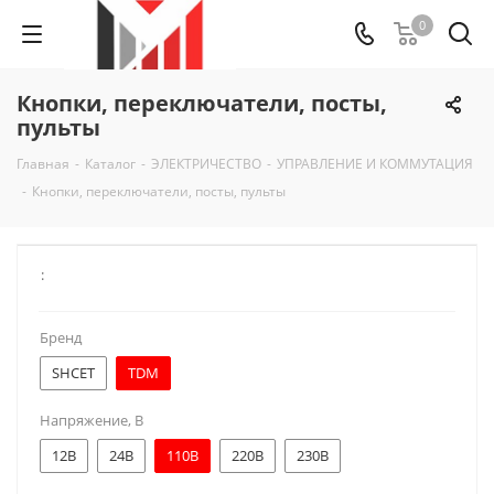
0
Кнопки, переключатели, посты,
пульты
Главная
-
Каталог
-
ЭЛЕКТРИЧЕСТВО
-
УПРАВЛЕНИЕ И КОММУТАЦИЯ
-
Кнопки, переключатели, посты, пульты
:
Бренд
SHCET
TDM
Напряжение, В
12В
24В
110В
220В
230В