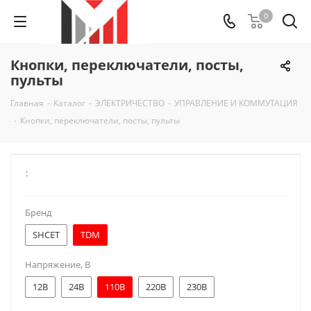
0
Кнопки, переключатели, посты,
пульты
Главная
-
Каталог
-
ЭЛЕКТРИЧЕСТВО
-
УПРАВЛЕНИЕ И КОММУТАЦИЯ
-
Кнопки, переключатели, посты, пульты
:
Бренд
SHCET
TDM
Напряжение, В
12В
24В
110В
220В
230В