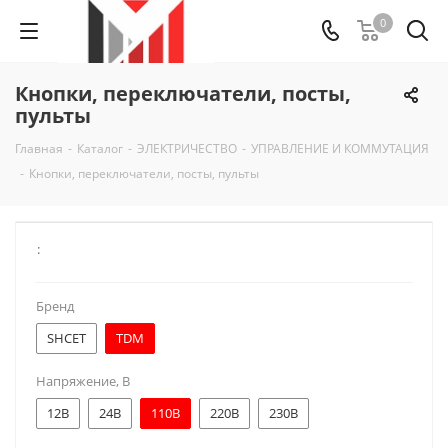
0
Кнопки, переключатели, посты,
пульты
Главная
-
Каталог
-
ЭЛЕКТРИЧЕСТВО
-
УПРАВЛЕНИЕ И КОММУТАЦИЯ
-
Кнопки, переключатели, посты, пульты
:
Бренд
SHCET
TDM
Напряжение, В
12В
24В
110В
220В
230В