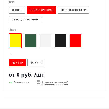
Тип
кнопка
переключатель
пост кнопочный
пульт управления
Цвет
IP
20-41 IP
44-67 IP
от
0 руб.
/шт
В наличии
Нашли дешевле?