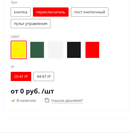
Тип
кнопка
переключатель
пост кнопочный
пульт управления
Цвет
IP
20-41 IP
44-67 IP
от
0 руб.
/шт
В наличии
Нашли дешевле?