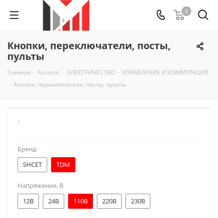
0
Кнопки, переключатели, посты,
пульты
Главная
-
Каталог
-
ЭЛЕКТРИЧЕСТВО
-
УПРАВЛЕНИЕ И КОММУТАЦИЯ
-
Кнопки, переключатели, посты, пульты
:
Бренд
SHCET
TDM
Напряжение, В
12В
24В
110В
220В
230В