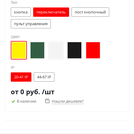
Тип
кнопка
переключатель
пост кнопочный
пульт управления
Цвет
IP
20-41 IP
44-67 IP
от
0 руб.
/шт
В наличии
Нашли дешевле?