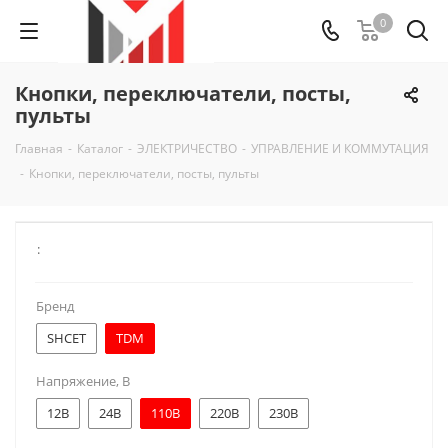
0
Кнопки, переключатели, посты,
пульты
Главная
-
Каталог
-
ЭЛЕКТРИЧЕСТВО
-
УПРАВЛЕНИЕ И КОММУТАЦИЯ
-
Кнопки, переключатели, посты, пульты
:
Бренд
SHCET
TDM
Напряжение, В
12В
24В
110В
220В
230В