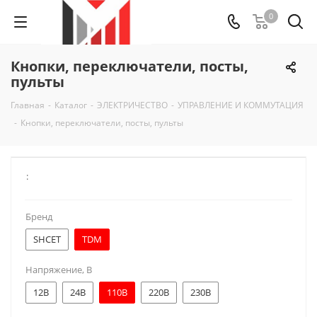
0
Кнопки, переключатели, посты,
пульты
Главная
-
Каталог
-
ЭЛЕКТРИЧЕСТВО
-
УПРАВЛЕНИЕ И КОММУТАЦИЯ
-
Кнопки, переключатели, посты, пульты
:
Бренд
SHCET
TDM
Напряжение, В
12В
24В
110В
220В
230В