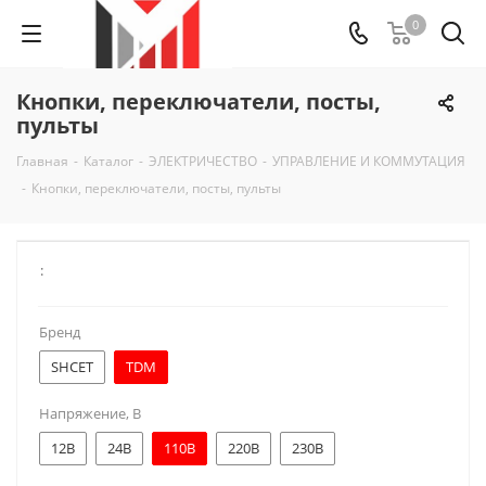
0
Кнопки, переключатели, посты,
пульты
Главная
-
Каталог
-
ЭЛЕКТРИЧЕСТВО
-
УПРАВЛЕНИЕ И КОММУТАЦИЯ
-
Кнопки, переключатели, посты, пульты
:
Бренд
SHCET
TDM
Напряжение, В
12В
24В
110В
220В
230В