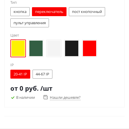
Тип
кнопка
переключатель
пост кнопочный
пульт управления
Цвет
IP
20-41 IP
44-67 IP
от
0 руб.
/шт
В наличии
Нашли дешевле?