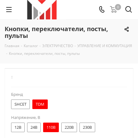
0
Кнопки, переключатели, посты,
пульты
Главная
-
Каталог
-
ЭЛЕКТРИЧЕСТВО
-
УПРАВЛЕНИЕ И КОММУТАЦИЯ
-
Кнопки, переключатели, посты, пульты
:
Бренд
SHCET
TDM
Напряжение, В
12В
24В
110В
220В
230В