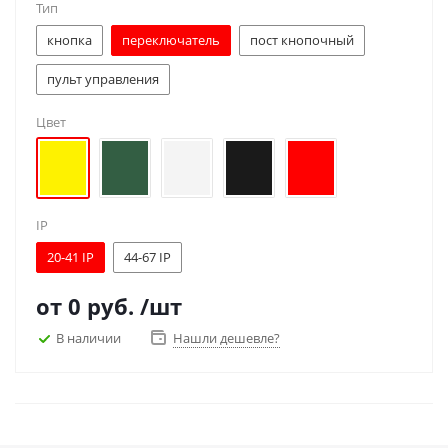
Тип
кнопка
переключатель
пост кнопочный
пульт управления
Цвет
IP
20-41 IP
44-67 IP
от
0 руб.
/шт
В наличии
Нашли дешевле?