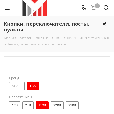
0
Кнопки, переключатели, посты,
пульты
Главная
-
Каталог
-
ЭЛЕКТРИЧЕСТВО
-
УПРАВЛЕНИЕ И КОММУТАЦИЯ
-
Кнопки, переключатели, посты, пульты
:
Бренд
SHCET
TDM
Напряжение, В
12В
24В
110В
220В
230В