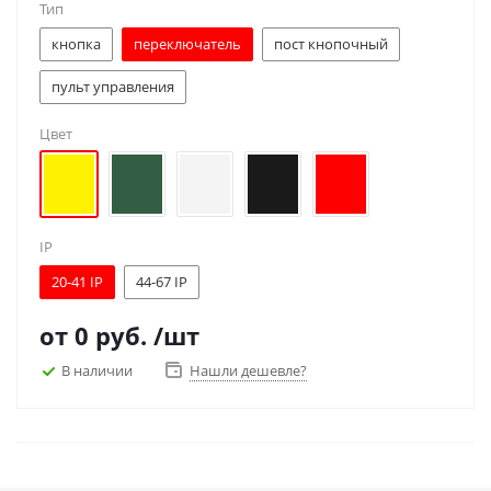
Тип
кнопка
переключатель
пост кнопочный
пульт управления
Цвет
IP
20-41 IP
44-67 IP
от
0 руб.
/шт
В наличии
Нашли дешевле?