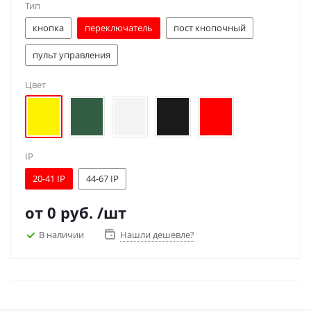
Тип
кнопка
переключатель
пост кнопочный
пульт управления
Цвет
IP
20-41 IP
44-67 IP
от
0 руб.
/шт
В наличии
Нашли дешевле?