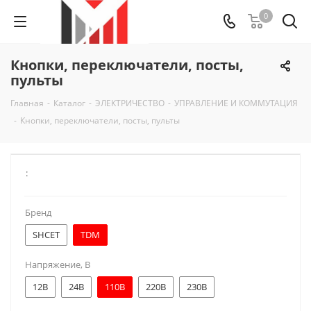
0
Кнопки, переключатели, посты,
пульты
Главная
-
Каталог
-
ЭЛЕКТРИЧЕСТВО
-
УПРАВЛЕНИЕ И КОММУТАЦИЯ
-
Кнопки, переключатели, посты, пульты
:
Бренд
SHCET
TDM
Напряжение, В
12В
24В
110В
220В
230В