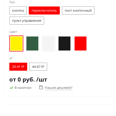
Тип
кнопка
переключатель
пост кнопочный
пульт управления
Цвет
IP
20-41 IP
44-67 IP
от
0 руб.
/шт
В наличии
Нашли дешевле?