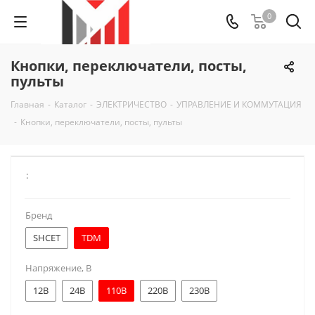
0
Кнопки, переключатели, посты,
пульты
Главная
-
Каталог
-
ЭЛЕКТРИЧЕСТВО
-
УПРАВЛЕНИЕ И КОММУТАЦИЯ
-
Кнопки, переключатели, посты, пульты
:
Бренд
SHCET
TDM
Напряжение, В
12В
24В
110В
220В
230В