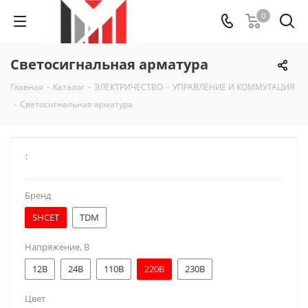
0
Светосигнальная арматура
Главная
-
Каталог
-
ЭЛЕКТРИЧЕСТВО
-
УПРАВЛЕНИЕ И КОММУТАЦИЯ
-
Светосигнальная арматура
:
Бренд
SHCET
TDM
Напряжение, В
12В
24В
110В
220В
230В
Цвет