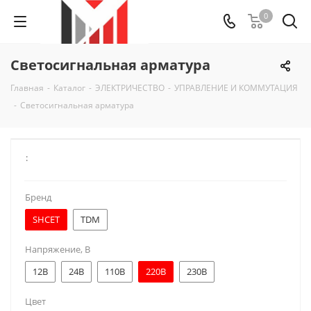
0
Светосигнальная арматура
Главная
-
Каталог
-
ЭЛЕКТРИЧЕСТВО
-
УПРАВЛЕНИЕ И КОММУТАЦИЯ
-
Светосигнальная арматура
:
Бренд
SHCET
TDM
Напряжение, В
12В
24В
110В
220В
230В
Цвет