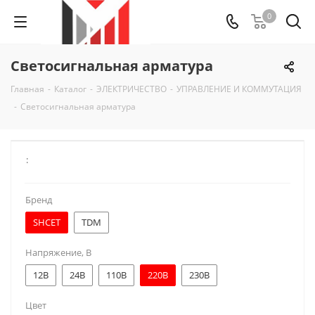
0
Светосигнальная арматура
Главная
-
Каталог
-
ЭЛЕКТРИЧЕСТВО
-
УПРАВЛЕНИЕ И КОММУТАЦИЯ
-
Светосигнальная арматура
:
Бренд
SHCET
TDM
Напряжение, В
12В
24В
110В
220В
230В
Цвет