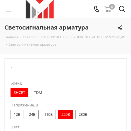
0
Светосигнальная арматура
Главная
-
Каталог
-
ЭЛЕКТРИЧЕСТВО
-
УПРАВЛЕНИЕ И КОММУТАЦИЯ
-
Светосигнальная арматура
:
Бренд
SHCET
TDM
Напряжение, В
12В
24В
110В
220В
230В
Цвет