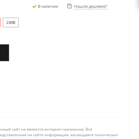
В наличии
Нашли дешевле?
230В
анный сайт не является интернет-магазином. Вся
редставленная на сайте информация, касающаяся технических