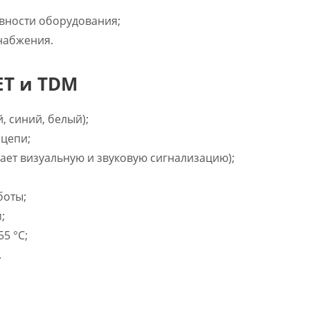
вности оборудования;
набжения.
ET и TDM
, синий, белый);
 цепи;
ет визуальную и звуковую сигнализацию);
боты;
;
5 °С;
.