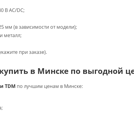
380 В AC/DC;
25 мм (в зависимости от модели);
и металл;
укажите при заказе).
купить в Минске по выгодной ц
 и TDM
по лучшим ценам в Минске:
а;