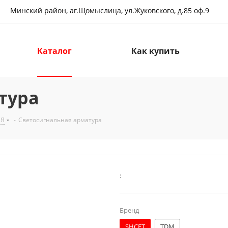
Минский район, аг.Щомыслица, ул.Жуковского, д.85 оф.9
Каталог
Как купить
тура
ИЯ
-
Светосигнальная арматура
:
Бренд
SHCET
TDM