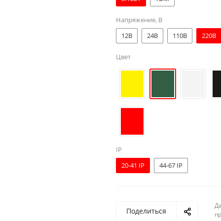
Напряжение, В
12В
24В
110В
220В
Цвет
IP
20-41 IP
44-67 IP
Д
Поделиться
п