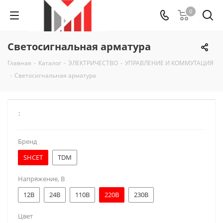
0
Светосигнальная арматура
Главная
-
Каталог
-
ЭЛЕКТРИЧЕСТВО
-
УПРАВЛЕНИЕ И КОММУТАЦИЯ
-
Светосигнальная арматура
:
Бренд
SHCET
TDM
Напряжение, В
12В
24В
110В
220В
230В
Цвет