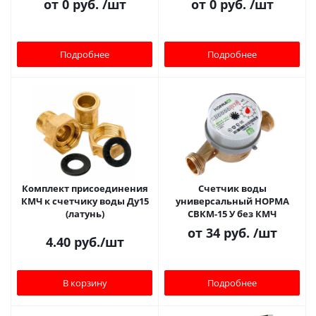
от
0 руб.
/шт
от
0 руб.
/шт
Подробнее
Подробнее
Комплект присоединения
Счетчик воды
КМЧ к счетчику воды Ду15
универсальный НОРМА
(латунь)
СВКМ-15 У без КМЧ
от
34 руб.
/шт
4.40
руб.
/шт
В корзину
Подробнее