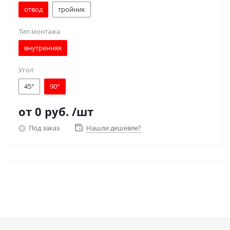
отвод
тройник
Тип монтажа
внутренняя
Угол
45°
90°
от
0 руб.
/шт
Под заказ
Нашли дешевле?