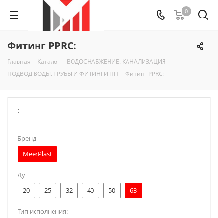
0
Фитинг PPRC:
Главная
-
Каталог
-
ВОДОСНАБЖЕНИЕ. КАНАЛИЗАЦИЯ
-
ПОДВОД ВОДЫ. ТРУБЫ И ФИТИНГИ ПП
-
Фитинг PPRC:
:
Бренд
MeerPlast
Ду
20
25
32
40
50
63
Тип исполнения: