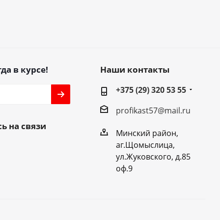
да в курсе!
Наши контакты
+375 (29) 320 53 55
profikast57@mail.ru
ь на связи
Минский район,
аг.Щомыслица,
ул.Жуковского, д.85
оф.9