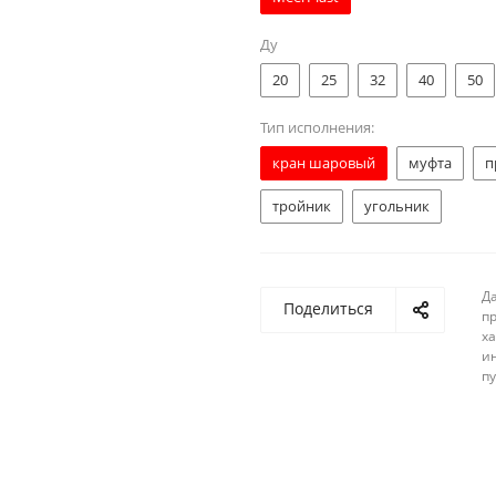
Ду
20
25
32
40
50
Тип исполнения:
кран шаровый
муфта
п
тройник
угольник
Д
Поделиться
п
ха
и
п