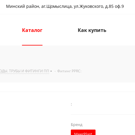
Минский район, аг.Щомыслица, ул.Жуковского, д.85 оф.9
Каталог
Как купить
ОДЫ. ТРУБЫ И ФИТИНГИ ПП
-
Фитинг PPRC:
:
Бренд
MeerPlast